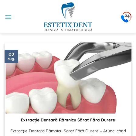
Sari
la
conținut
02
aug.
Extracție Dentară Râmnicu Sărat Fără Durere
Extracție Dentară Râmnicu Sărat Fără Durere – Atunci când