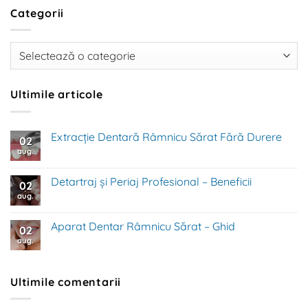
Categorii
Categorii
Ultimile articole
Extracție Dentară Râmnicu Sărat Fără Durere
02
aug.
Niciun
comentariu
la
Extracție
Detartraj și Periaj Profesional – Beneficii
02
Dentară
Râmnicu
aug.
Niciun
Sărat
comentariu
Fără
la
Durere
Detartraj
Aparat Dentar Râmnicu Sărat – Ghid
02
și
Periaj
aug.
Niciun
Profesional
comentariu
–
la
Beneficii
Aparat
Dentar
Ultimile comentarii
Râmnicu
Sărat
–