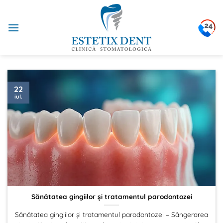
Sari
la
conținut
22
iul.
Sănătatea gingiilor și tratamentul parodontozei
Sănătatea gingiilor și tratamentul parodontozei – Sângerarea