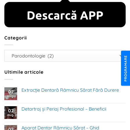
Categorii
Categorii
PROGRAMARE
Ultimile articole
Extracție Dentară Râmnicu Sărat Fără Durere
02
aug.
Niciun
comentariu
la
Extracție
Detartraj și Periaj Profesional – Beneficii
02
Dentară
Râmnicu
aug.
Niciun
Sărat
comentariu
Fără
la
Durere
Detartraj
Aparat Dentar Râmnicu Sărat – Ghid
02
și