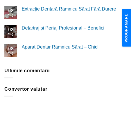
Extracție Dentară Râmnicu Sărat Fără Durere
02
aug.
Niciun
PROGRAMARE
comentariu
la
Extracție
Detartraj și Periaj Profesional – Beneficii
02
Dentară
Râmnicu
aug.
Niciun
Sărat
comentariu
Fără
la
Durere
Detartraj
Aparat Dentar Râmnicu Sărat – Ghid
02
și
Periaj
aug.
Niciun
Profesional
comentariu
–
la
Beneficii
Aparat
Dentar
Ultimile comentarii
Râmnicu
Sărat
–
Ghid
Convertor valutar