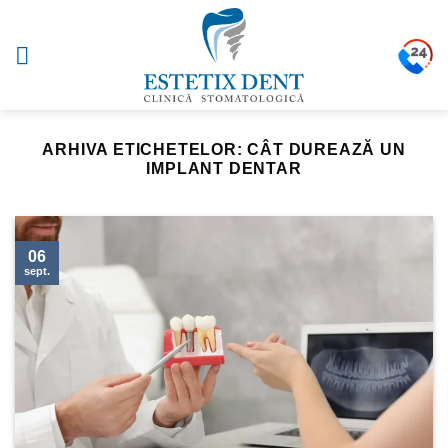
Sari
la
conținut
ARHIVA ETICHETELOR:
CÂT DUREAZĂ UN
IMPLANT DENTAR
06
sept.