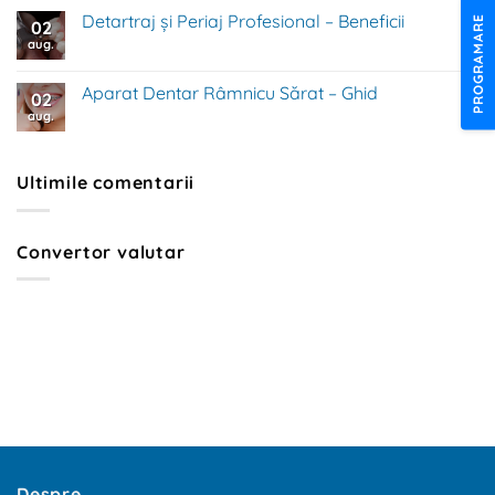
la
Extracție
Detartraj și Periaj Profesional – Beneficii
PROGRAMARE
02
Dentară
Râmnicu
aug.
Niciun
Sărat
comentariu
Fără
la
Durere
Detartraj
Aparat Dentar Râmnicu Sărat – Ghid
02
și
Periaj
aug.
Niciun
Profesional
comentariu
–
la
Beneficii
Aparat
Dentar
Ultimile comentarii
Râmnicu
Sărat
–
Ghid
Convertor valutar
Despre