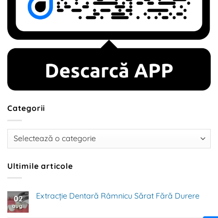
Categorii
Categorii
Ultimile articole
Extracție Dentară Râmnicu Sărat Fără Durere
02
aug.
Niciun
comentariu