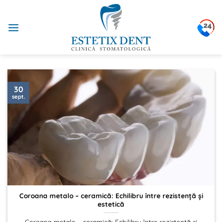
Sari
la
conținut
30
sept.
Coroana metalo – ceramică: Echilibru între rezistență și
estetică
Coroana metalo – ceramică: Echilibru între rezistență și