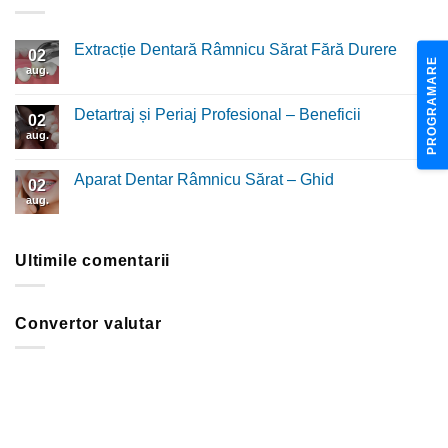
Extracție Dentară Râmnicu Sărat Fără Durere
02
PROGRAMARE
aug.
Niciun
comentariu
la
Extracție
Detartraj și Periaj Profesional – Beneficii
02
Dentară
Râmnicu
aug.
Niciun
Sărat
comentariu
Fără
la
Durere
Detartraj
Aparat Dentar Râmnicu Sărat – Ghid
02
și
Periaj
aug.
Niciun
Profesional
comentariu
–
la
Beneficii
Aparat
Dentar
Ultimile comentarii
Râmnicu
Sărat
–
Ghid
Convertor valutar