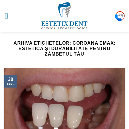
Sari
la
conținut
ARHIVA ETICHETELOR:
COROANA EMAX:
ESTETICĂ ȘI DURABILITATE PENTRU
ZÂMBETUL TĂU
30
sept.