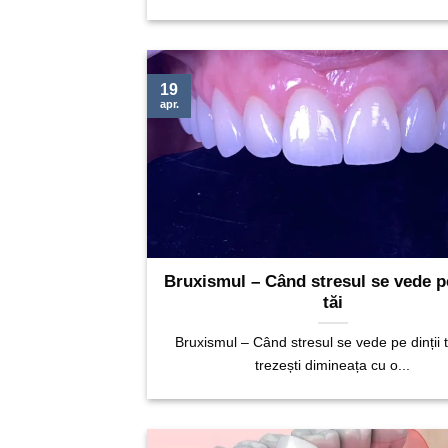
19
apr.
Bruxismul – Când stresul se vede pe
tăi
Bruxismul – Când stresul se vede pe dinții t
trezești dimineața cu o...