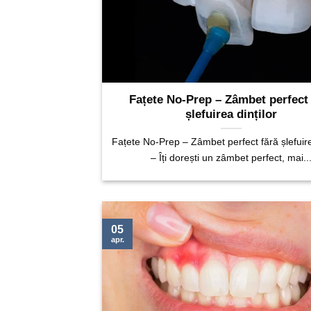
Fațete No-Prep – Zâmbet perfect 
șlefuirea dinților
Fațete No-Prep – Zâmbet perfect fără șlefuire
– Îți dorești un zâmbet perfect, mai..
05
apr.