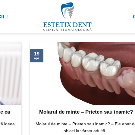
II
19
apr.
de ea
Molarul de minte – Prieten sau inamic?
că ideea
Molarul de minte – Prieten sau inamic? – Ele apar d
obicei la vârsta adultă...