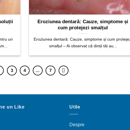
oluții
Eroziunea dentară: Cauze, simptome și
cum protejezi smalțul
ntru un
Eroziunea dentară: Cauze, simptome și cum proteje
m...
smalțul – Ai observat că dinții tăi au...
2
3
4
…
7
ne un Like
Utile
Despre