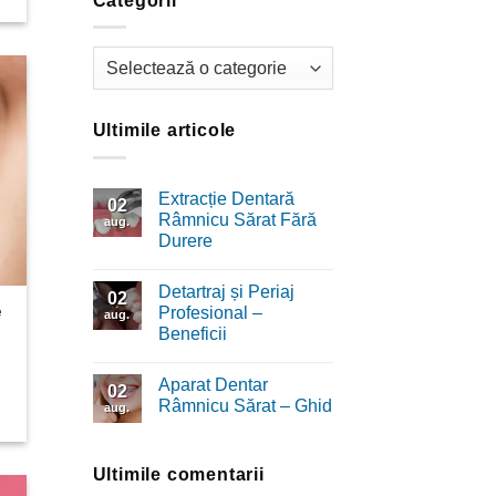
Categorii
Categorii
Ultimile articole
Extracție Dentară
02
Râmnicu Sărat Fără
aug.
Durere
Niciun
comentariu
Detartraj și Periaj
la
02
Extracție
e
Profesional –
aug.
Dentară
Beneficii
Râmnicu
Sărat
Niciun
Fără
comentariu
Durere
Aparat Dentar
la
02
Detartraj
Râmnicu Sărat – Ghid
aug.
și
Periaj
Niciun
Profesional
comentariu
–
la
Beneficii
Aparat
Ultimile comentarii
Dentar