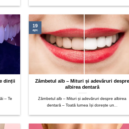
19
apr.
 dinții
Zâmbetul alb – Mituri și adevăruri despr
albirea dentară
ăi – Te
Zâmbetul alb – Mituri și adevăruri despre albirea
dentară – Toată lumea își dorește un...