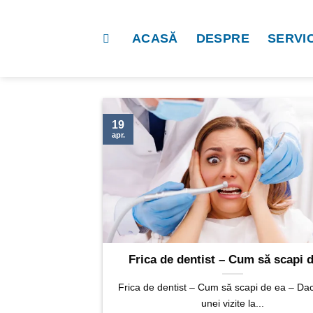
Sari
la
ACASĂ
DESPRE
SERVIC
conținut
19
apr.
Frica de dentist – Cum să scapi 
Frica de dentist – Cum să scapi de ea – Da
unei vizite la...