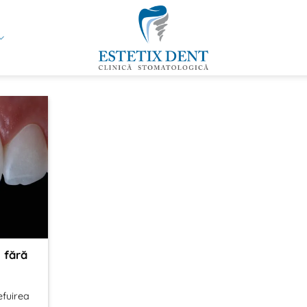
 fără
efuirea