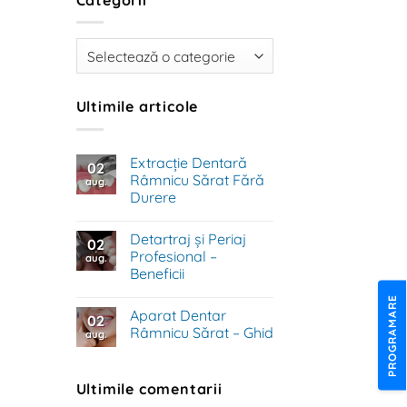
Categorii
Ultimile articole
Extracție Dentară
02
Râmnicu Sărat Fără
aug.
Durere
Niciun
comentariu
Detartraj și Periaj
la
02
Extracție
Profesional –
aug.
Dentară
Beneficii
Râmnicu
Sărat
Niciun
Fără
PROGRAMARE
comentariu
Durere
Aparat Dentar
la
02
Detartraj
Râmnicu Sărat – Ghid
aug.
și
Periaj
Niciun
Profesional
comentariu
–
la
Ultimile comentarii
Beneficii
Aparat
Dentar