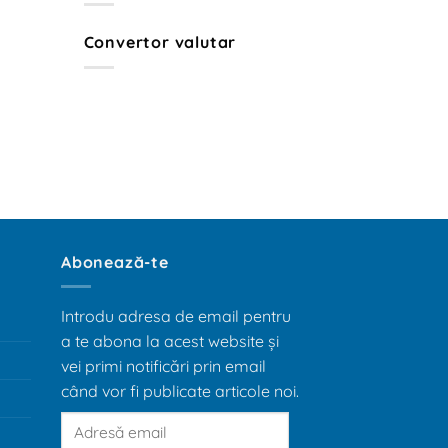
Râmnicu
Sărat
–
Convertor valutar
Ghid
Abonează-te
Introdu adresa de email pentru
a te abona la acest website și
vei primi notificări prin email
când vor fi publicate articole noi.
Adresă
email