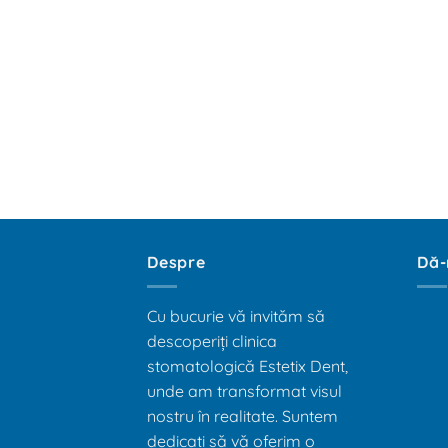
Despre
Dă-
Cu bucurie vă invităm să
descoperiți clinica
stomatologică Estetix Dent,
unde am transformat visul
nostru în realitate. Suntem
dedicați să vă oferim o