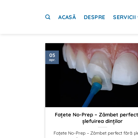
Sari
la
ACASĂ
DESPRE
SERVICII
conținut
05
apr.
Fațete No-Prep – Zâmbet perfect
șlefuirea dinților
Fațete No-Prep – Zâmbet perfect fără șl