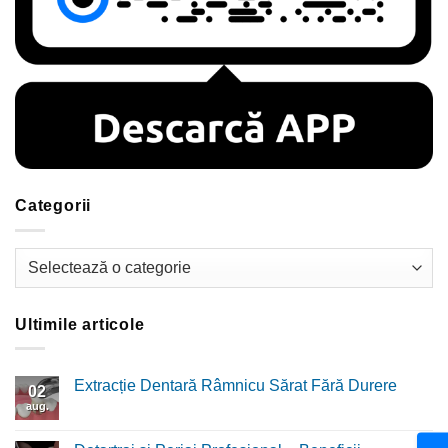
Categorii
Categorii
Ultimile articole
Extracție Dentară Râmnicu Sărat Fără Durere
02
aug.
Niciun
comentariu
la
Extracție