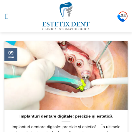
Sari
la
conținut
09
mai
Implanturi dentare digitale: precizie și estetică
Implanturi dentare digitale: precizie și estetică – În ultimele