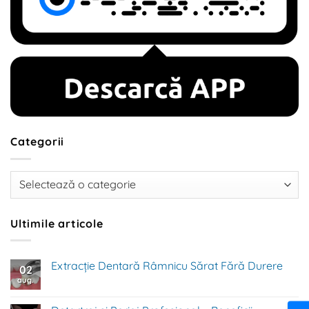
Categorii
Categorii
Ultimile articole
Extracție Dentară Râmnicu Sărat Fără Durere
02
aug.
Niciun
comentariu
la
Extracție