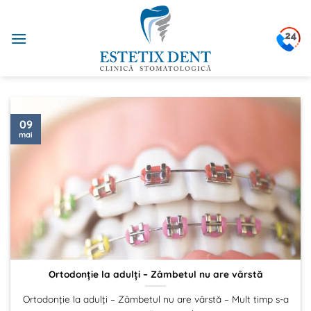
Sari
la
conținut
09
mai
Ortodonție la adulți – Zâmbetul nu are vârstă
Ortodonție la adulți – Zâmbetul nu are vârstă – Mult timp s-a