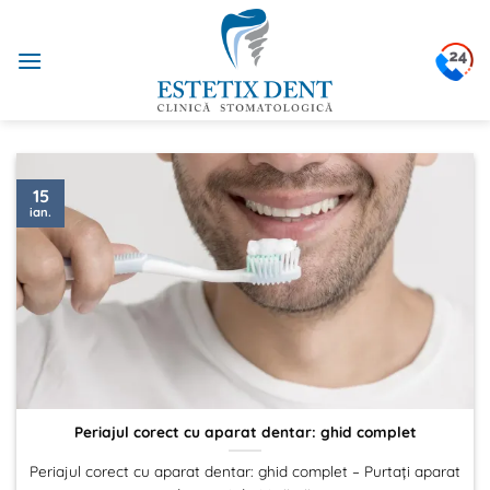
Sari
la
conținut
15
ian.
Periajul corect cu aparat dentar: ghid complet
Periajul corect cu aparat dentar: ghid complet – Purtați aparat