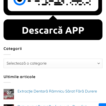
Categorii
Categorii
Ultimile articole
Extracție Dentară Râmnicu Sărat Fără Durere
02
aug.
Niciun
comentariu
la
Extracție