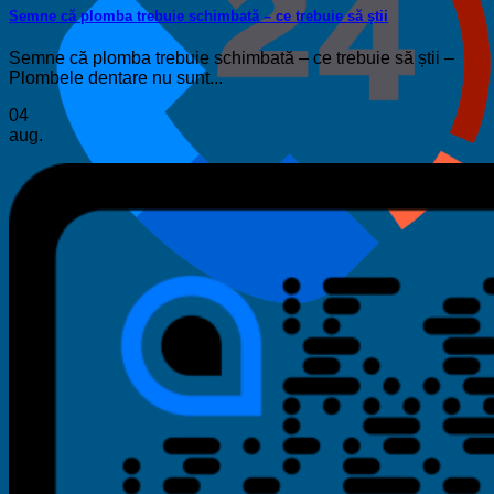
Semne că plomba trebuie schimbată – ce trebuie să știi
Semne că plomba trebuie schimbată – ce trebuie să știi –
Plombele dentare nu sunt...
04
aug.