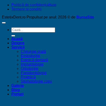
Politică de confidențialitate
Termeni și condiții
EstetixDent.ro Propulsat pe anul: 2026 © de
BursaSite
Acasă
Despre
Servicii
Chirurgie orală
Endodonție
Estetică dentară
Implantologie
Ortodonție
Parodontologie
Protetică
Stomatologie copii
Galerie
Blog
Prețuri