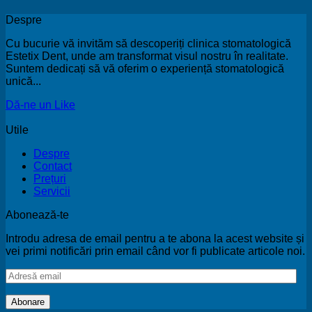
Ghid
Despre
Cu bucurie vă invităm să descoperiți clinica stomatologică
Estetix Dent, unde am transformat visul nostru în realitate.
Suntem dedicați să vă oferim o experiență stomatologică
unică...
Dă-ne un Like
Utile
Despre
Contact
Prețuri
Servicii
Abonează-te
Introdu adresa de email pentru a te abona la acest website și
vei primi notificări prin email când vor fi publicate articole noi.
Adresă
email
Abonare