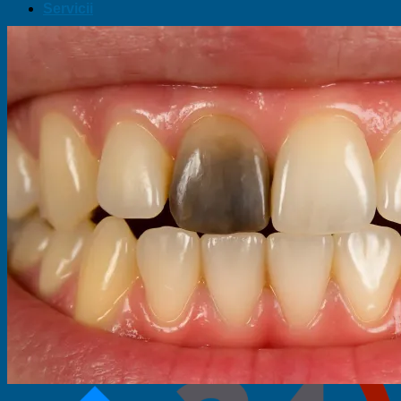
Servicii
Chirurgie orală
Endodonție
Estetică dentară
Implantologie
Ortodonție
Parodontologie
Protetică
Stomatologie copii
Galerie
Blog
Prețuri