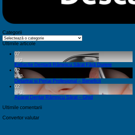
Categorii
Categorii
Ultimile articole
02
aug.
Niciun
Extracție Dentară Râmnicu Sărat Fără Durere
comentari
02
la
aug.
Extracție
Niciun
Detartraj și Periaj Profesional – Beneficii
Dentară
comentariu
02
la
Râmnicu
aug.
Detartraj
Sărat
Niciun
Aparat Dentar Râmnicu Sărat – Ghid
și
Fără
comentariu
Ultimile comentarii
la
Periaj
Durere
Aparat
Profesional
Convertor valutar
Dentar
–
Râmnicu
Beneficii
Sărat
–