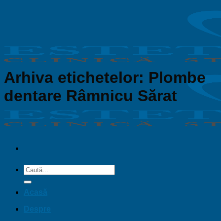
Sari
la
conținut
Arhiva etichetelor:
Plombe
dentare Râmnicu Sărat
Acasă
Despre