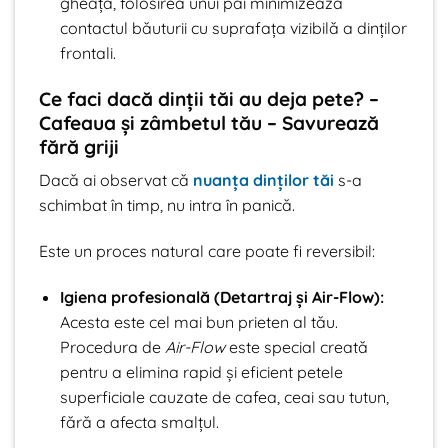
gheață, folosirea unui pai minimizează
contactul băuturii cu suprafața vizibilă a dinților
frontali.
Ce faci dacă dinții tăi au deja pete? –
Cafeaua și zâmbetul tău – Savurează
fără griji
Dacă ai observat că
nuanța dinților tăi
s-a
schimbat în timp, nu intra în panică.
Este un proces natural care poate fi reversibil:
Igiena profesională (Detartraj și Air-Flow):
Acesta este cel mai bun prieten al tău.
Procedura de
Air-Flow
este special creată
pentru a elimina rapid și eficient petele
superficiale cauzate de cafea, ceai sau tutun,
fără a afecta smalțul.