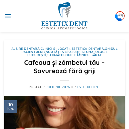
Sari
la
conținut
ALBIRE DENTARĂ
,
CLINICI ȘI LOCAȚII
,
ESTETICĂ DENTARĂ
,
GHIDUL
PACIENTULUI (NOUTĂȚI & SFATURI)
,
STOMATOLOGIE
BUCUREȘTI
,
STOMATOLOGIE RÂMNICU SĂRAT
Cafeaua și zâmbetul tău –
Savurează fără griji
POSTAT PE
10 IUNIE 2026
DE:
ESTETIX DENT
10
iun.