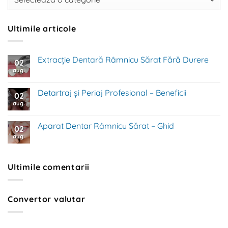
Ultimile articole
Extracție Dentară Râmnicu Sărat Fără Durere
02
aug.
Niciun
comentariu
la
Extracție
Detartraj și Periaj Profesional – Beneficii
02
Dentară
Râmnicu
aug.
Niciun
Sărat
comentariu
Fără
la
Durere
Detartraj
Aparat Dentar Râmnicu Sărat – Ghid
02
și
Periaj
aug.
Niciun
Profesional
comentariu
–
la
Beneficii
Aparat
Dentar
Ultimile comentarii
Râmnicu
Sărat
–
Ghid
Convertor valutar