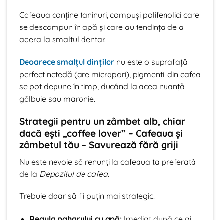
Cafeaua conține taninuri, compuși polifenolici care
se descompun în apă și care au tendința de a
adera la smalțul dentar.
Deoarece smalțul dinților
nu este o suprafață
perfect netedă (are micropori), pigmenții din cafea
se pot depune în timp, ducând la acea nuanță
gălbuie sau maronie.
Strategii pentru un zâmbet alb, chiar
dacă ești „coffee lover” – Cafeaua și
zâmbetul tău – Savurează fără griji
Nu este nevoie să renunți la cafeaua ta preferată
de la
Depozitul de cafea
.
Trebuie doar să fii puțin mai strategic:
Regula paharului cu apă:
Imediat după ce ai