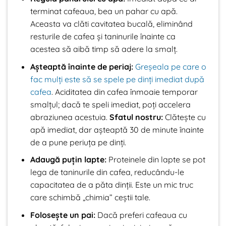
terminat cafeaua, bea un pahar cu apă.
Aceasta va clăti cavitatea bucală, eliminând
resturile de cafea și taninurile înainte ca
acestea să aibă timp să adere la smalț.
Așteaptă înainte de periaj:
Greșeala pe care o
fac mulți este să se spele pe dinți imediat după
cafea
. Aciditatea din cafea înmoaie temporar
smalțul; dacă te speli imediat, poți accelera
abraziunea acestuia.
Sfatul nostru:
Clătește cu
apă imediat, dar așteaptă 30 de minute înainte
de a pune periuța pe dinți.
Adaugă puțin lapte:
Proteinele din lapte se pot
lega de taninurile din cafea, reducându-le
capacitatea de a păta dinții. Este un mic truc
care schimbă „chimia” ceștii tale.
Folosește un pai:
Dacă preferi cafeaua cu