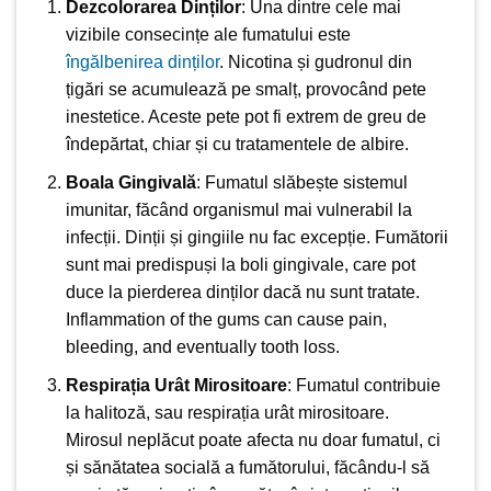
Dezcolorarea Dinților
: Una dintre cele mai
vizibile consecințe ale fumatului este
îngălbenirea dinților
. Nicotina și gudronul din
țigări se acumulează pe smalț, provocând pete
inestetice. Aceste pete pot fi extrem de greu de
îndepărtat, chiar și cu tratamentele de albire.
Boala Gingivală
: Fumatul slăbește sistemul
imunitar, făcând organismul mai vulnerabil la
infecții. Dinții și gingiile nu fac excepție. Fumătorii
sunt mai predispuși la boli gingivale, care pot
duce la pierderea dinților dacă nu sunt tratate.
Inflammation of the gums can cause pain,
bleeding, and eventually tooth loss.
Respirația Urât Mirositoare
: Fumatul contribuie
la halitoză, sau respirația urât mirositoare.
Mirosul neplăcut poate afecta nu doar fumatul, ci
și sănătatea socială a fumătorului, făcându-l să