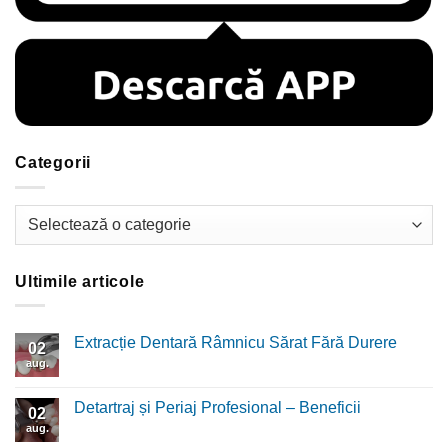
Categorii
Categorii
Ultimile articole
Extracție Dentară Râmnicu Sărat Fără Durere
02
aug.
Niciun
comentariu
la
Extracție
Detartraj și Periaj Profesional – Beneficii
02
Dentară
Râmnicu
aug.
Niciun
Sărat
comentariu