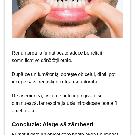
Renunțarea la fumat poate aduce beneficii
semnificative sănătății orale.
După ce un fumător își oprește obiceiul, dinții pot
începe să-și recâștige culoarea naturală.
De asemenea, riscurile bolilor gingivale se
diminuează, iar respirația urât mirositoare poate fi
ameliorată.
Concluzie: Alege să zâmbești
Fumatul este un obicei care poate avea un impact