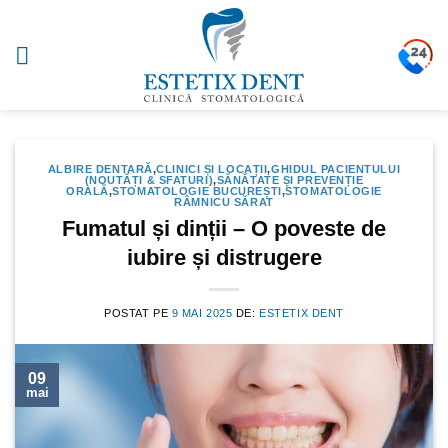
Sari
la
conținut
ALBIRE DENTARĂ
,
CLINICI ȘI LOCAȚII
,
GHIDUL PACIENTULUI
(NOUTĂȚI & SFATURI)
,
SĂNĂTATE ȘI PREVENȚIE
ORALĂ
,
STOMATOLOGIE BUCUREȘTI
,
STOMATOLOGIE
RÂMNICU SĂRAT
Fumatul și dinții – O poveste de
iubire și distrugere
POSTAT PE
9 MAI 2025
DE:
ESTETIX DENT
09
mai