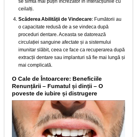
se simtă mai puțin încrezător în interacțiunile cu
ceilalți.
Scăderea Abilității de Vindecare
: Fumătorii au
o capacitate redusă de a se vindeca după
proceduri dentare. Aceasta se datorează
circulației sanguine afectate și a sistemului
imunitar slăbit, ceea ce face ca recuperarea după
extracții dentare sau implanturi să fie mai lungă și
mai complicată.
O Cale de Întoarcere: Beneficiile
Renunțării – Fumatul și dinții – O
poveste de iubire și distrugere