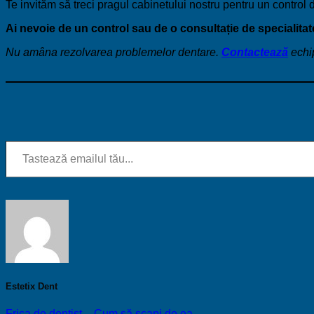
Te invităm să treci pragul cabinetului nostru pentru un control 
Ai nevoie de un control sau de o consultație de specialita
Nu amâna rezolvarea problemelor dentare.
Contactează
echip
Tastează emailul tău...
Estetix Dent
Frica de dentist – Cum să scapi de ea