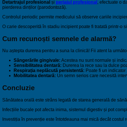
Detartrajul profesional
și
periajul profesional
, efectuate o d
pierderea dinților (parodontoză).
Controlul periodic permite medicului să observe cariile incipie
O carie descoperită în stadiu incipient poate fi tratată printr-
Cum recunoști semnele de alarmă?
Nu aștepta durerea pentru a suna la clinică! Fii atent la urmă
Sângerările gingivale:
Acestea nu sunt normale și indică
Sensibilitatea dentară:
Durerea la rece sau la dulce poate
Respirația neplăcută persistentă:
Poate fi un indicator 
Mobilitatea dentară:
Un semn serios care necesită inter
Concluzie
Sănătatea orală este strâns legată de starea generală de sănă
Infecțiile bucale pot afecta inima, sistemul digestiv și pot comp
Investiția în prevenție este întotdeauna mai mică decât costul re