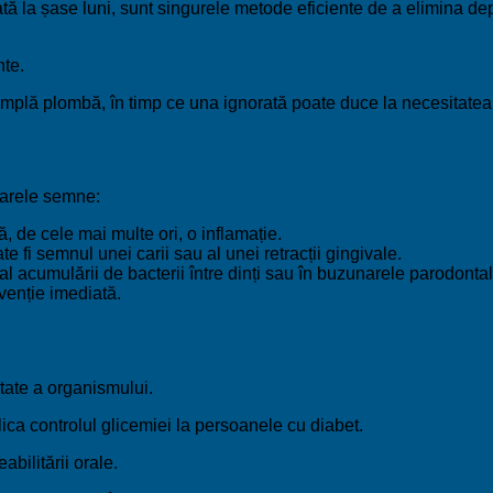
ată la șase luni, sunt singurele metode eficiente de a elimina dep
nte.
o simplă plombă, în timp ce una ignorată poate duce la necesitatea
toarele semne:
, de cele mai multe ori, o inflamație.
 fi semnul unei carii sau al unei retracții gingivale.
al acumulării de bacterii între dinți sau în buzunarele parodontal
venție imediată.
tate a organismului.
lica controlul glicemiei la persoanele cu diabet.
abilitării orale.