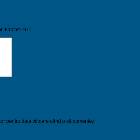
nt marcate cu
*
tor pentru data viitoare când o să comentez.