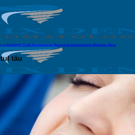
e și Prevenție Orală
,
Stomatologie București
,
Stomatologie Râmnicu Sărat
tul tău