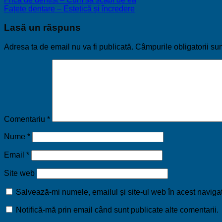
Fațete dentare – Estetică și încredere
Lasă un răspuns
Adresa ta de email nu va fi publicată.
Câmpurile obligatorii su
Comentariu
*
Nume
*
Email
*
Site web
Salvează-mi numele, emailul și site-ul web în acest naviga
Notifică-mă prin email când sunt publicate alte comentarii.