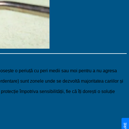
olosește o periuță cu peri medii sau moi pentru a nu agresa
rdentare) sunt zonele unde se dezvoltă majoritatea cariilor și
tecție împotriva sensibilității, fie că îți dorești o soluție