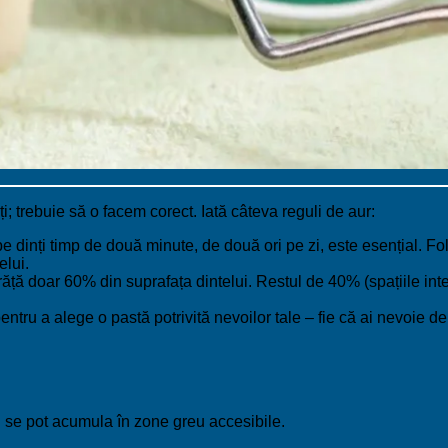
; trebuie să o facem corect. Iată câteva reguli de aur:
e dinți timp de două minute, de două ori pe zi, este esențial. F
elui.
ăță doar 60% din suprafața dintelui. Restul de 40% (spațiile inte
ru a alege o pastă potrivită nevoilor tale – fie că ai nevoie de pro
ul se pot acumula în zone greu accesibile.