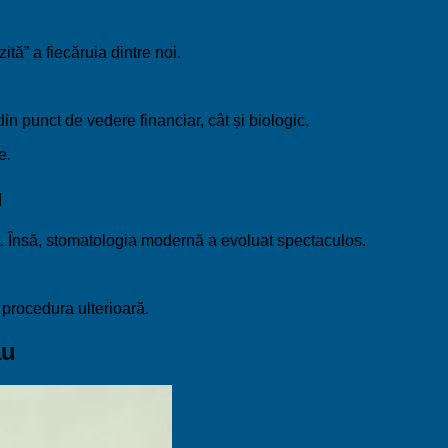
tă” a fiecăruia dintre noi.
n punct de vedere financiar, cât și biologic.
e.
u
t. Însă, stomatologia modernă a evoluat spectaculos.
procedura ulterioară.
ău