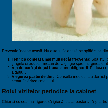
Prevenția începe acasă. Nu este suficient să ne spălăm pe dinți
Tehnica contează mai mult decât frecvența:
Spălatul p
gingiile și adoptă mișcări de la gingie spre marginea dint
Ața dentară și dușul bucal sunt obligatorii:
Periuța cur
a tartrului.
Alegerea pastei de dinți:
Consultă medicul tău dentist pent
pentru întărirea smalțului.
Rolul vizitelor periodice la cabinet
Chiar și cu cea mai riguroasă igienă, placa bacteriană și tartr