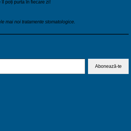
 poți purta în fiecare zi!
ele mai noi tratamente stomatologice.
Abonează-te