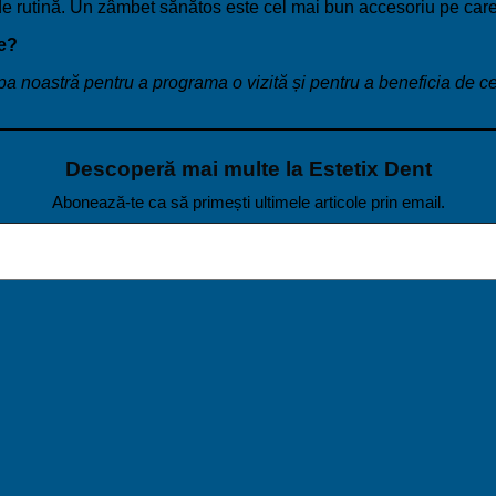
de rutină. Un zâmbet sănătos este cel mai bun accesoriu pe care îl
te?
a noastră pentru a programa o vizită și pentru a beneficia de c
Descoperă mai multe la Estetix Dent
Abonează-te ca să primești ultimele articole prin email.