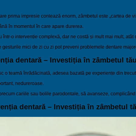
care prima impresie contează enorm, zâmbetul este „cartea de vizi
nă în momentul în care apare durerea.
tr-o intervenție complexă, dar ne costă și mult mai mult, atât di
re gesturile mici de zi cu zi pot preveni problemele dentare major
nția dentară – Investiția în zâmbetul tă
osc o teamă înrădăcinată, adesea bazată pe experiențe din trecu
portant, nedureroase.
 precum cariile sau bolile parodontale, să avanseze, complicând 
venția dentară – Investiția în zâmbetul t