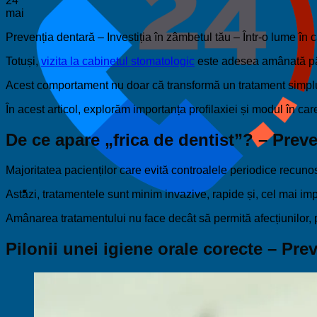
24
mai
Prevenția dentară – Investiția în zâmbetul tău – Într-o lume în 
Totuși,
vizita la cabinetul stomatologic
este adesea amânată pâ
Acest comportament nu doar că transformă un tratament simplu în
În acest articol, explorăm importanța profilaxiei și modul în ca
De ce apare „frica de dentist”? – Preve
Majoritatea pacienților care evită controalele periodice recun
Astăzi, tratamentele sunt minim invazive, rapide și, cel mai im
Amânarea tratamentului nu face decât să permită afecțiunilor,
Pilonii unei igiene orale corecte – Pre