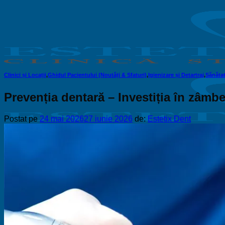
Sari
la
conținut
Clinici și Locații
,
Ghidul Pacientului (Noutăți & Sfaturi)
,
Igienizare și Detartraj
,
Sănătat
Prevenția dentară – Investiția în zâmbe
Postat pe
24 mai 2026
27 iunie 2026
de:
Estetix Dent
Acasă
Despre