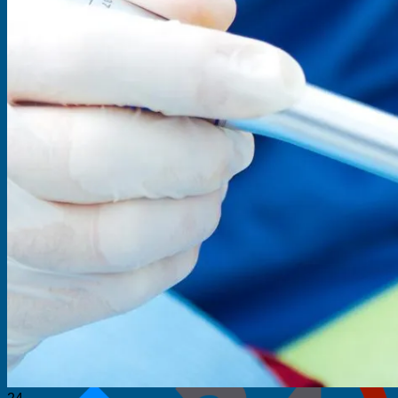
Servicii
Chirurgie orală
Endodonție
Estetică dentară
Implantologie
Ortodonție
Parodontologie
Protetică
Stomatologie copii
Galerie
Blog
Prețuri