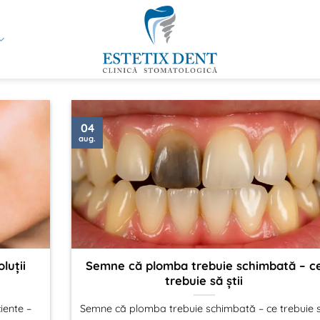
04
aug.
luții
Semne că plomba trebuie schimbată – c
trebuie să știi
ciente –
Semne că plomba trebuie schimbată – ce trebuie 