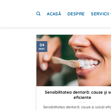
Sari
la
ACASĂ
DESPRE
SERVICII
conținut
04
sept.
Sensibilitatea dentară: cauze și so
eficiente
Sensibilitatea dentară: cauze și soluții efi