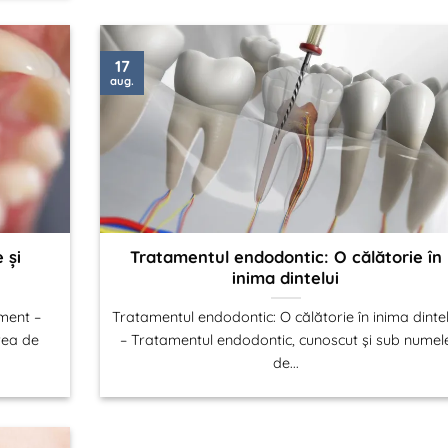
17
aug.
 și
Tratamentul endodontic: O călătorie în
inima dintelui
ament –
Tratamentul endodontic: O călătorie în inima dintel
rea de
– Tratamentul endodontic, cunoscut și sub numel
de...