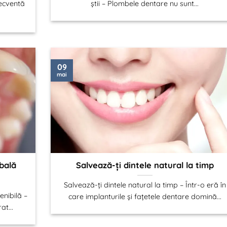
recventă
știi – Plombele dentare nu sunt...
09
mai
bală
Salvează-ți dintele natural la timp
Salvează-ți dintele natural la timp – Într-o eră în
nibilă –
care implanturile și fațetele dentare domină...
at...