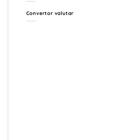
Râmnicu
Sărat
–
Convertor valutar
Ghid