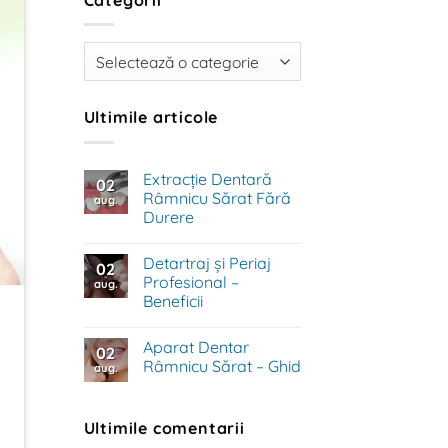
Categorii
Ultimile articole
Extracție Dentară
02
Râmnicu Sărat Fără
aug.
Durere
Niciun
comentariu
Detartraj și Periaj
la
02
Extracție
Profesional –
aug.
Dentară
Beneficii
Râmnicu
Sărat
Niciun
Fără
comentariu
Durere
Aparat Dentar
la
02
Detartraj
Râmnicu Sărat – Ghid
aug.
și
Periaj
Niciun
Profesional
comentariu
–
la
Ultimile comentarii
Beneficii
Aparat
Dentar