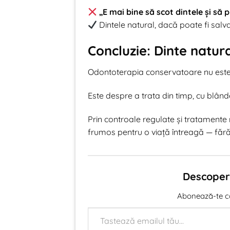
„E mai bine să scot dintele și să 
Dintele natural, dacă poate fi salvat
Concluzie: Dinte natur
Odontoterapia conservatoare nu este
Este despre a trata din timp, cu blândeț
Prin controale regulate și tratamente
frumos pentru o viață întreagă — fără 
Descoperă
Abonează-te ca 
Tastează emailul tău...