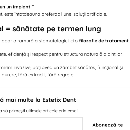
pun un implant.”
, este întotdeauna preferabil unei soluții artificiale.
al = sănătate pe termen lung
 doar o ramură a stomatologiei, ci o
filozofie de tratament
.
e, eficiență și respect pentru structura naturală a dinților.
 minim invazive, poți avea un zâmbet sănătos, funcțional și
durere, fără extracții, fără regrete.
 mai multe la Estetix Dent
să primești ultimele articole prin email.
Abonează-te