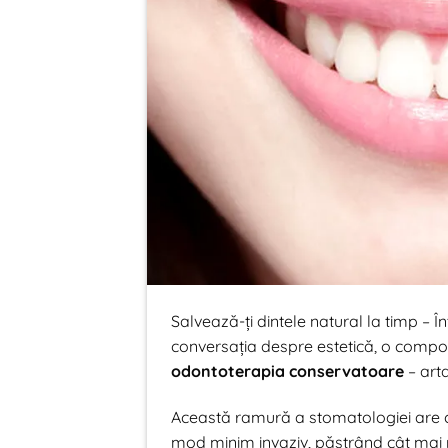
Salvează-ți dintele natural la timp – Î
conversația despre estetică, o compo
odontoterapia conservatoare
– arta 
Această ramură a stomatologiei are ca 
mod minim invaziv, păstrând cât mai mu