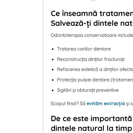
Ce înseamnă tratament
Salvează-ți dintele nat
Odontoterapia conservatoare include
Tratarea cariilor dentare
Reconstrucția dinților fracturați
Refacerea estetică a dinților afect
Protecția pulpei dentare (tratament 
Sigilări și obturații preventive
Scopul final? Să
evităm extracția
și 
De ce este importantă 
dintele natural la timp