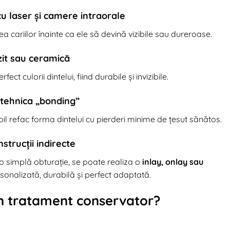
cu laser și camere intraorale
a cariilor înainte ca ele să devină vizibile sau dureroase.
zit sau ceramică
 culorii dintelui, fiind durabile și invizibile.
 tehnica „bonding”
il refac forma dintelui cu pierderi minime de țesut sănătos.
strucții indirecte
o simplă obturație, se poate realiza o
inlay, onlay sau
nalizată, durabilă și perfect adaptată.
n tratament conservator?