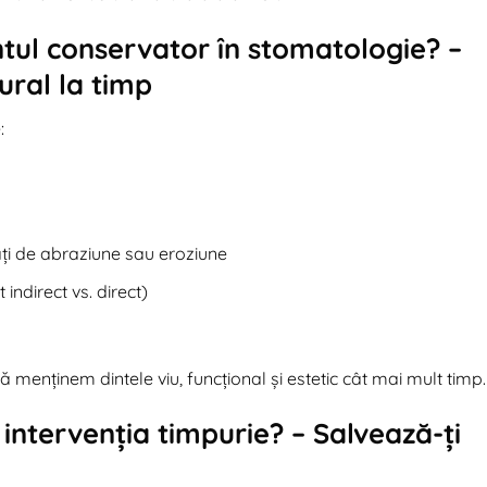
ul conservator în stomatologie? –
ural la timp
:
ați de abraziune sau eroziune
indirect vs. direct)
să menținem dintele viu, funcțional și estetic cât mai mult timp.
intervenția timpurie? – Salvează-ți