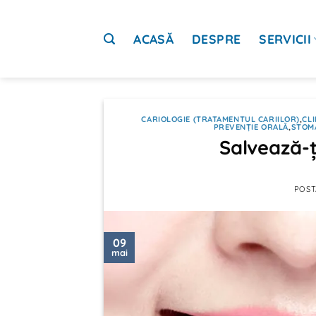
Sari
la
ACASĂ
DESPRE
SERVICII
conținut
CARIOLOGIE (TRATAMENTUL CARIILOR)
,
CLI
PREVENȚIE ORALĂ
,
STOM
Salvează-ț
POST
09
mai