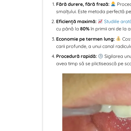
Fără durere, fără freză:
Proced
smalțului. Este metoda perfectă pe
Eficiență maximă:
Studiile arat
cu până la
80%
în primii ani de la a
Economie pe termen lung:
Cost
carii profunde, a unui canal radicula
Procedură rapidă:
Sigilarea un
avea timp să se plictisească pe sc