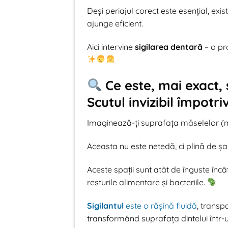
Deși periajul corect este esențial, exi
ajunge eficient.
Aici intervine
sigilarea dentară
– o pr
Ce este, mai exact, 
Scutul invizibil împotriv
Imaginează-ți suprafața măselelor (mo
Aceasta nu este netedă, ci plină de șa
Aceste spații sunt atât de înguste încâ
resturile alimentare și bacteriile.
Sigilantul
este o rășină fluidă
, transp
transformând suprafața dintelui într-