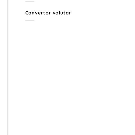
Râmnicu
Sărat
–
Convertor valutar
Ghid