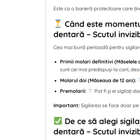
Este ca o barieră protectoare care ține
Când este momentul 
dentară – Scutul invizib
Cea mai bună perioadă pentru sigilare 
Primii molari definitivi (Măselele d
sunt cei mai predispuși la carii, de
Molarul doi (Măseaua de 12 ani):
Premolarii:
Pot fi și ei sigilați 
Important:
Sigilarea se face doar pe d
De ce să alegi sigila
dentară – Scutul invizib