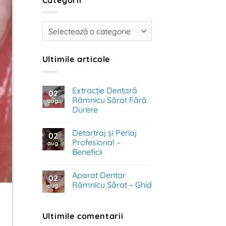
Categorii
Ultimile articole
Extracție Dentară
02
Râmnicu Sărat Fără
aug.
Durere
Niciun
comentariu
Detartraj și Periaj
la
02
Extracție
Profesional –
aug.
Dentară
Beneficii
Râmnicu
Sărat
Niciun
Fără
comentariu
Durere
Aparat Dentar
la
02
Detartraj
Râmnicu Sărat – Ghid
aug.
și
Periaj
Niciun
Profesional
comentariu
–
la
Ultimile comentarii
Beneficii
Aparat
Dentar