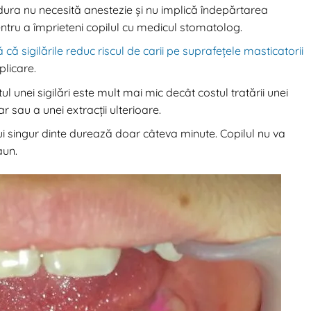
ura nu necesită anestezie și nu implică îndepărtarea
ntru a împrieteni copilul cu medicul stomatolog.
ă că sigilările reduc riscul de carii pe suprafețele masticatorii
plicare.
ul unei sigilări este mult mai mic decât costul tratării unei
r sau a unei extracții ulterioare.
ui singur dinte durează doar câteva minute. Copilul nu va
aun.