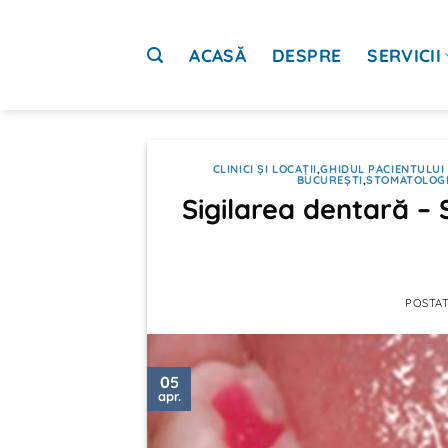
Sari
la
ACASĂ
DESPRE
SERVICII
conținut
CLINICI ȘI LOCAȚII
,
GHIDUL PACIENTULUI 
BUCUREȘTI
,
STOMATOLOGI
Sigilarea dentară – S
POSTA
05
apr.