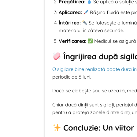
Pregătirea:
Se aplică o soluție 
Aplicarea:
Rășina fluidă este pict
Întărirea:
Se folosește o lumină
materialul în câteva secunde.
Verificarea:
Medicul se asigură
Îngrijirea după sigil
O sigilare bine realizată poate dura î
periodic de 6 luni.
Dacă se ciobește sau se uzează, medi
Chiar dacă dinții sunt sigilați, periaju
pentru a proteja zonele dintre dinți, un
Concluzie: Un viitor 