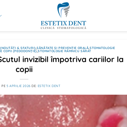
(NOUTĂȚI & SFATURI)
,
SĂNĂTATE ȘI PREVENȚIE ORALĂ
,
STOMATOLOGIE
E COPII (PEDODONȚIE)
,
STOMATOLOGIE RÂMNICU SĂRAT
cutul invizibil împotriva cariilor la
copii
T PE
5 APRILIE 2026
DE:
ESTETIX DENT