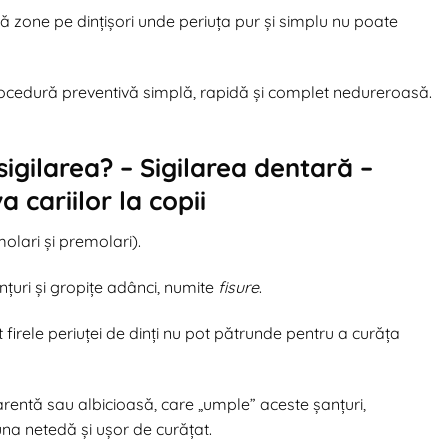
stă zone pe dințișori unde periuța pur și simplu nu poate
ocedură preventivă simplă, rapidă și complet nedureroasă.
sigilarea? – Sigilarea dentară –
a cariilor la copii
lari și premolari).
nțuri și gropițe adânci, numite
fisure
.
t firele periuței de dinți nu pot pătrunde pentru a curăța
arentă sau albicioasă, care „umple” aceste șanțuri,
una netedă și ușor de curățat.