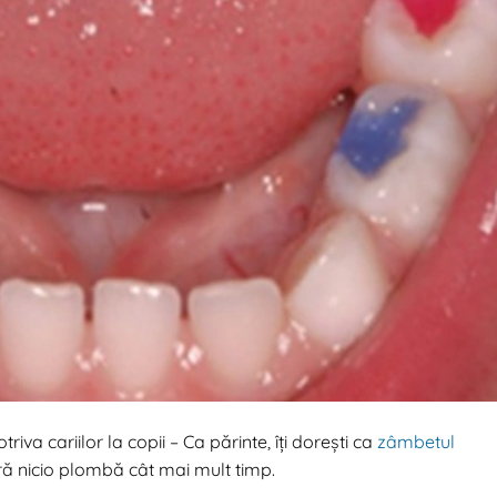
triva cariilor la copii – Ca părinte, îți dorești ca
zâmbetul
ră nicio plombă cât mai mult timp.