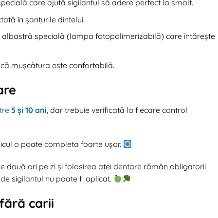
specială care ajută sigilantul să adere perfect la smalț.
ată în șanțurile dintelui.
 albastră specială (lampa fotopolimerizabilă) care întărește
 că mușcătura este confortabilă.
are
ntre
5 și 10 ani
, dar trebuie verificată la fiecare control
cul o poate completa foarte ușor.
l de două ori pe zi și folosirea aței dentare rămân obligatorii
de sigilantul nu poate fi aplicat.
fără carii